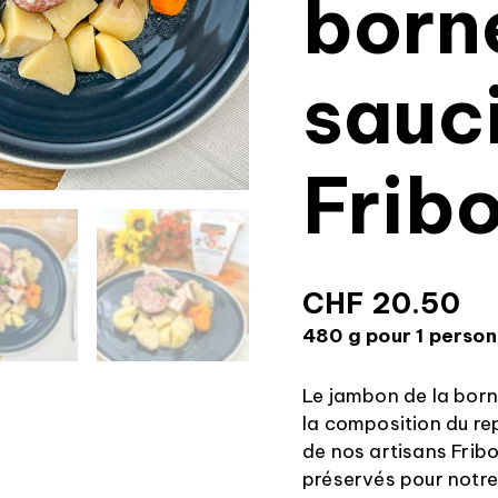
born
sauc
Frib
CHF
20.50
480 g pour 1 perso
Le jambon de la born
la composition du re
de nos artisans Fribo
préservés pour notre 