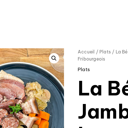
quantité
Accueil
/
Plats
/ La Bé
de
Fribourgeois
La
Bénichon
Plats
|
La B
Jambon
de
la
borne
Jamb
et
saucisson
Fribourgeois