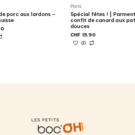
Plats
de porc aux lardons –
Spécial fêtes ! | Parment
Suisse
confit de canard aux pa
douces
00
CHF
15.90