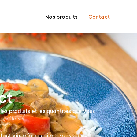
Instagram
Facebook
Nos produits
Contact
ct
es produits et les quantités que vous
s délais.
tact via le formulaire ci-dessous.