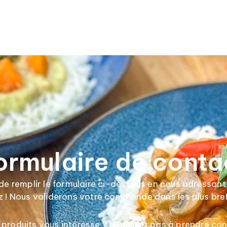
ormulaire de conta
 remplir le formulaire ci-dessous en nous adressant l
z ! Nous validerons votre commande dans les plus bref
 produits vous intéresse ? N’hésitez pas à prendre con