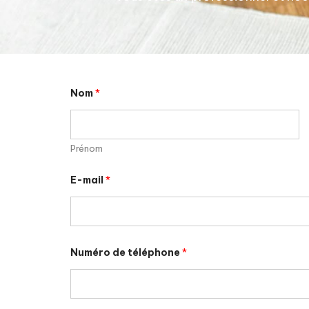
N
Nom
*
o
m
C
o
m
Prénom
m
e
n
E-mail
*
t
N
o
m
Numéro de téléphone
*